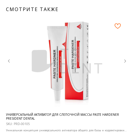
СМОТРИТЕ ТАКЖЕ
УНИВЕРСАЛЬНЫЙ АКТИВАТОР ДЛЯ СЛЕПОЧНОЙ МАССЫ PASTE HARDENER
ЖИД
PRESIDENT DENTAL
SKU
SKU:
PRD-00105
Жид
про
Уникальная концепция универсального активатора общего для базы и корректировки
слоя