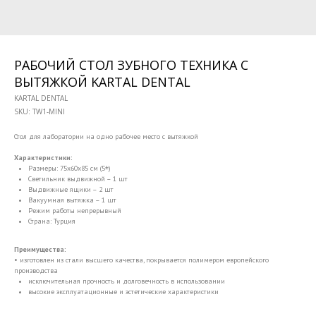
РАБОЧИЙ СТОЛ ЗУБНОГО ТЕХНИКА С
ВЫТЯЖКОЙ KARTAL DENTAL
KARTAL DENTAL
SKU:
TW1-MINI
Стол для лаборатории на одно рабочее место с вытяжкой
Характеристики:
Размеры: 75х60х85 см (5±)
Светильник выдвижной – 1 шт
Выдвижные ящики – 2 шт
Вакуумная вытяжка – 1 шт
Режим работы непрерывный
Страна: Турция
Преимущества:
• изготовлен из стали высшего качества, покрывается полимером европейского
производства
исключительная прочность и долговечность в использовании
высокие эксплуатационные и эстетические характеристики