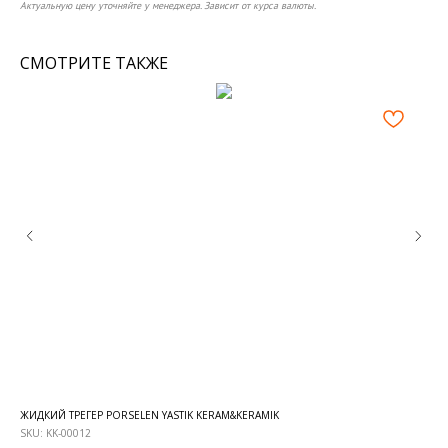
Актуальную цену уточняйте у менеджера. Зависит от курса валюты.
СМОТРИТЕ ТАКЖЕ
ЖИДКИЙ ТРЕГЕР PORSELEN YASTIK KERAM&KERAMIK
ЖИД
SKU:
KK-00012
SKU