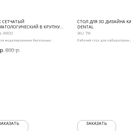
К СЕТЧАТЫЙ
СТОЛ ДЛЯ 3D ДИЗАЙНА K
МАТОЛОГИЧЕСКИЙ В КРУПНУЮ
DENTAL
У POLYWAX BILKIM
L-00032
SKU:
TM
для моделирования бюгельных
Рабочий стол для лаборатории 
зов
дизайна
р.
р.
800
ство в упаковке: 15 шт.
ЗАКАЗАТЬ
ЗАКАЗАТЬ