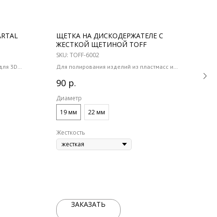
ARTAL
ЩЕТКА НА ДИСКОДЕРЖАТЕЛЕ С
ПЛУ
ЖЕСТКОЙ ЩЕТИНОЙ TOFF
DUR
SKU:
TOFF-6002
SKU:
для 3D
Для полирования изделий из пластмасс и
Плун
акрила
Колич
р.
90
15 
Количество в упаковке 1 шт
Диаметр
19 мм
22 мм
Жесткость
ЗАКАЗАТЬ