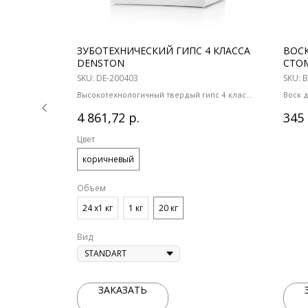
OLISOFT A
ЗУБОТЕХНИЧЕСКИЙ ГИПС 4 КЛАССА
ВОС
DENSTON
СТО
СЕТК
SKU:
DE-200403
SKU:
B
Высокотехнологичный твердый гипс 4 класса
Воск 
рдых
Предназначен для коронок, мостовидных
проте
протезов и работ на имплантатах
р.
4 861,72
345
Количе
Цвет
коричневый
Объем
24 х1 кг
1 кг
20 кг
Вид
ЗАКАЗАТЬ