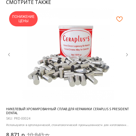
СМОТРИТЕ ТАКЖЕ
ПОНИЖЕНИЕ
ЦЕНЫ
НИКЕЛЕВЫЙ ХРОМИРОВАННЫЙ СПЛАВ ДЛЯ КЕРАМИКИ CERAPLUS S PRESIDENT
НАБ
DENTAL
PRE
SKU:
PRD-00024
SKU
Используются в ортопедической, стоматологической промышленности для изготовления
Корр
зубных протезов, несъемной конструкции метало керамики, культевых вкладок.
р.
р.
8 871
10 843
5 
Упаковка: 1 кг