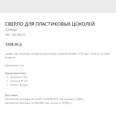
СВЕРЛО ДЛЯ ПЛАСТИКОВЫХ ЦОКОЛЕЙ
ASFARMA
SKU:
ASF-00019
3308,00
р.
Сверло для конусных штифтов, пластиковых цоколей Renfert AUTO spin, Amman Girrbach
Giroform
Количество 1 шт.
Характеристики:
Диаметр 3 мм
Длинна 39 мм
Страна: Турция
Доставка:
Бесплатная доставка по САНКТ-ПЕТЕРБУРГУ при заказе от 3 000 р.
Бесплатная доставка по МОСКВЕ при заказе от 10 000 р.