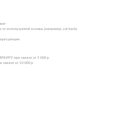
бжиг
 от используемой основы (например, cut back)
юоресценции
РБУРГУ при заказе от 3 000 р.
 заказе от 10 000 р.