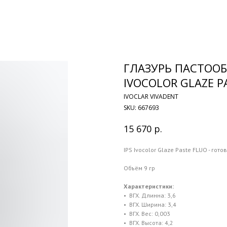
ГЛАЗУРЬ ПАСТООБ
IVOCOLOR GLAZE P
IVOCLAR VIVADENT
SKU:
667693
р.
15 670
IPS Ivocolor Glaze Paste FLUO - го
Объём 9 гр
Характеристики:
• ВГХ. Длинна: 3,6
• ВГХ. Ширина: 3,4
• ВГХ. Вес: 0,003
• ВГХ. Высота: 4,2