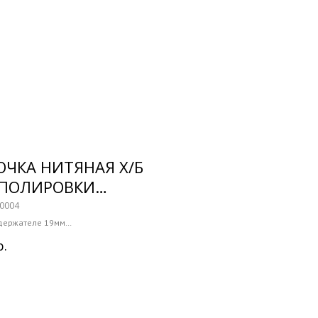
ЧКА НИТЯНАЯ Х/Б
 ПОЛИРОВКИ
DENT ALPIN
0004
держателе 19мм
о 1 шт
р.