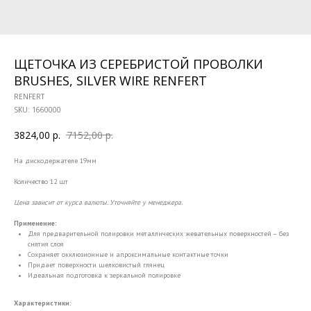
ЩЕТОЧКА ИЗ СЕРЕБРИСТОЙ ПРОВОЛКИ
BRUSHES, SILVER WIRE RENFERT
RENFERT
SKU:
1660000
3824,00
р.
7152,00
р.
На дискодержателе 19мм
Количество 12 шт
Цена зависит от курса валюты. Уточняйте у менеджера.
Применение:
Для предварительной полировки металлических жевательных поверхностей – без
снятия слоя
Сохраняет окклюзионные и апроксимальные контактные точки
Придает поверхности шелковистый глянец
Идеальная подготовка к зеркальной полировке
Характеристики: