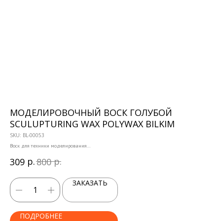
МОДЕЛИРОВОЧНЫЙ ВОСК ГОЛУБОЙ
Б
SCULUPTURING WAX POLYWAX BILKIM
G
SKU:
BL-00053
SKU
Воск для техники моделирования
Обе
прос
Количество: 1 шт.
р.
р.
309
800
31
Объё
ЗАКАЗАТЬ
ПОДРОБНЕЕ