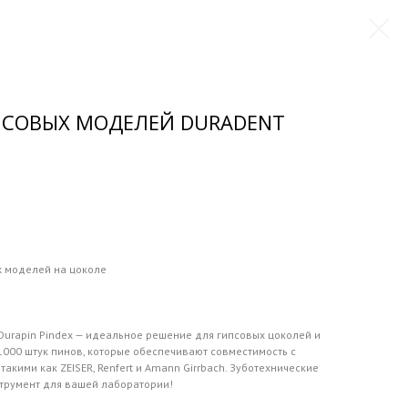
СОВЫХ МОДЕЛЕЙ DURADENT
х моделей на цоколе
Durapin Pindex — идеальное решение для гипсовых цоколей и
1000 штук пинов, которые обеспечивают совместимость с
акими как ZEISER, Renfert и Amann Girrbach. Зуботехнические
струмент для вашей лаборатории!