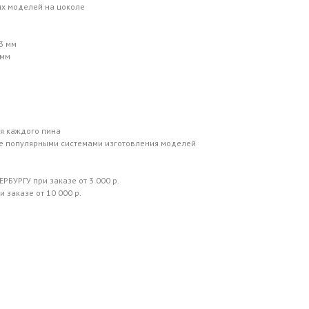
ых моделей на цоколе
3 мм
 мм
я каждого пина
ее популярными системами изготовления моделей
РБУРГУ при заказе от 3 000 р.
 заказе от 10 000 р.